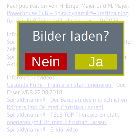
Fachpublikation von H. Engel-Majer und M. Majer:
Powerhouse Fuß – Spiraldynamik®–Krafttraining
für den Fuß
Zeitschrift physiopraxis 10/2023.
Bilder laden?
Informationsartikel:
Spiraldynamik® - Alle Knochen am richtigen Platz
Zeitschrift IFK Magazin 09/2020.
Spiraldynamik® als lebendige Anatomie
Werther
Nein
Ja
Aktuell 06/2015
Informationsvideos:
Gesunde Füße - Trainieren statt operieren
- Doc
Esser WDR 22.08.2018
Spiraldynamik® - Der Bauplan des menschlichen
Körpers (mit Dr. med. Christian Larsen)
Spiraldynamik® - TELE TOP Therapieren statt
operieren (mit Dr. med. Christian Larsen)
Spiraldynamik® - Erklärvideo