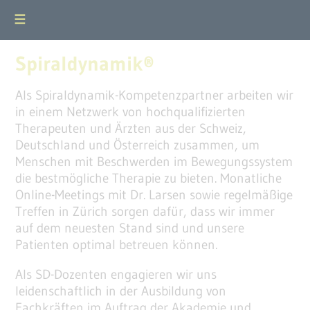
☰
Spiraldynamik®
Als Spiraldynamik-Kompetenzpartner arbeiten wir
in einem Netzwerk von hochqualifizierten
Therapeuten und Ärzten aus der Schweiz,
Deutschland und Österreich zusammen, um
Menschen mit Beschwerden im Bewegungssystem
die bestmögliche Therapie zu bieten. Monatliche
Online-Meetings mit Dr. Larsen sowie regelmäßige
Treffen in Zürich sorgen dafür, dass wir immer
auf dem neuesten Stand sind und unsere
Patienten optimal betreuen können.
Als SD-Dozenten engagieren wir uns
leidenschaftlich in der Ausbildung von
Fachkräften im Auftrag der Akademie und