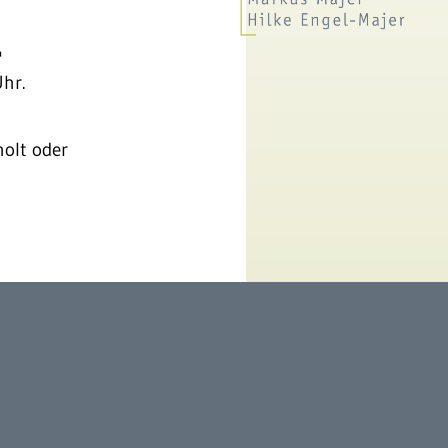
"
Uhr.
olt oder