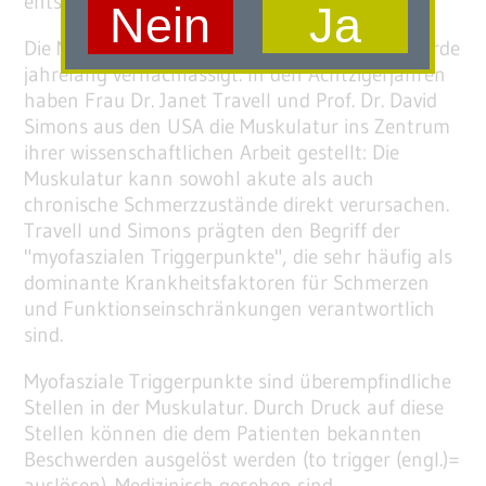
entsteht meistens in der Wade.
Nein
Ja
Die Muskulatur als Ursache von Schmerzen wurde
jahrelang vernachlässigt. In den Achtzigerjahren
haben Frau Dr. Janet Travell und Prof. Dr. David
Simons aus den USA die Muskulatur ins Zentrum
ihrer wissenschaftlichen Arbeit gestellt: Die
Muskulatur kann sowohl akute als auch
chronische Schmerzzustände direkt verursachen.
Travell und Simons prägten den Begriff der
"myofaszialen Triggerpunkte", die sehr häufig als
dominante Krankheitsfaktoren für Schmerzen
und Funktionseinschränkungen verantwortlich
sind.
Myofasziale Triggerpunkte sind überempfindliche
Stellen in der Muskulatur. Durch Druck auf diese
Stellen können die dem Patienten bekannten
Beschwerden ausgelöst werden (to trigger (engl.)=
auslösen). Medizinisch gesehen sind