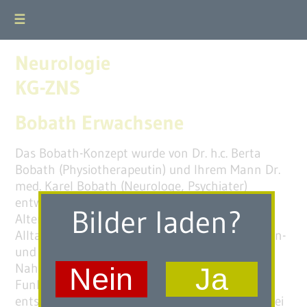
☰
Neurologie
KG-ZNS
Bobath Erwachsene
Das Bobath-Konzept wurde von Dr. h.c. Berta
Bobath (Physiotherapeutin) und Ihrem Mann Dr.
med. Karel Bobath (Neurologe, Psychiater)
entwickelt. Die Therapie findet in allen
Bilder laden?
Altersstufen Anwendung. Sie orientiert sich an
Alltagshandlungen (Fortbewegung, Transfer, An-
und Auskleiden, Kommunikation,
Nahrungsaufnahme usw.). Das Erlernen von
Nein
Ja
Funktionen geschieht durch Wiederholungen in
entsprechend sinnvollem Zusammenhang. Dabei